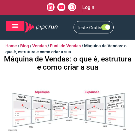
Login
Teste Grátis
CRM de Vendas
CXM de Atendimento
Home
/
Blog
/
Vendas
/
Funil de Vendas
/
Máquina de Vendas: o
que é, estrutura e como criar a sua
Máquina de Vendas: o que é, estrutura
e como criar a sua