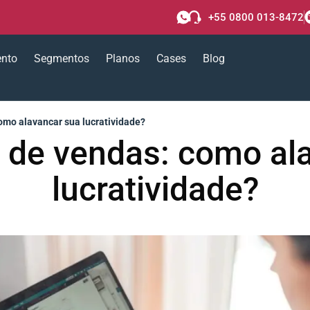
+55 0800 013-8472
ento
Segmentos
Planos
Cases
Blog
omo alavancar sua lucratividade?
 de vendas: como al
lucratividade?