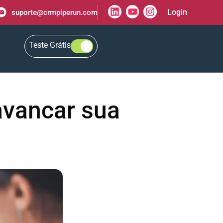
Login
suporte@crmpiperun.com
Teste Grátis
avancar sua