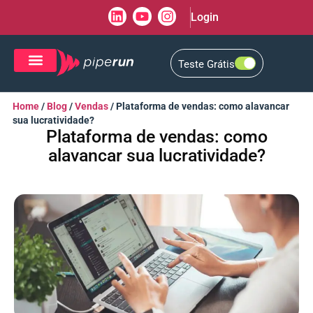
Login
Teste Grátis
CRM de Vendas
CXM de Atendimento
Home
/
Blog
/
Vendas
/
Plataforma de vendas: como alavancar
sua lucratividade?
Plataforma de vendas: como
alavancar sua lucratividade?