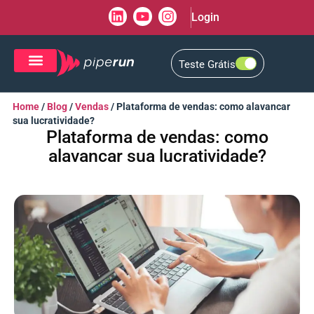
Login
Teste Grátis
CRM de Vendas
CXM de Atendimento
Home
/
Blog
/
Vendas
/
Plataforma de vendas: como alavancar
sua lucratividade?
Plataforma de vendas: como
alavancar sua lucratividade?