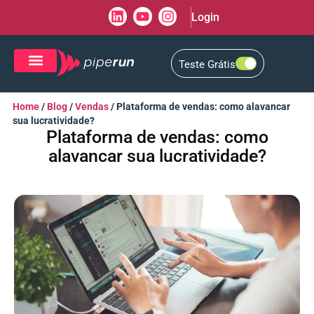
Login
Teste Grátis
CRM de Vendas
CXM de Atendimento
Home
/
Blog
/
Vendas
/
Plataforma de vendas: como alavancar
sua lucratividade?
Plataforma de vendas: como
alavancar sua lucratividade?