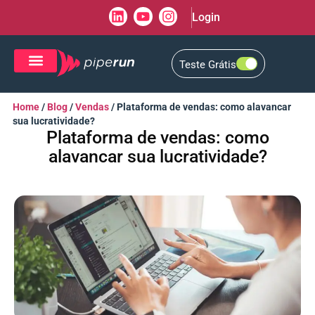
Login
Teste Grátis
CRM de Vendas
CXM de Atendimento
Home
/
Blog
/
Vendas
/
Plataforma de vendas: como alavancar
sua lucratividade?
Plataforma de vendas: como
alavancar sua lucratividade?