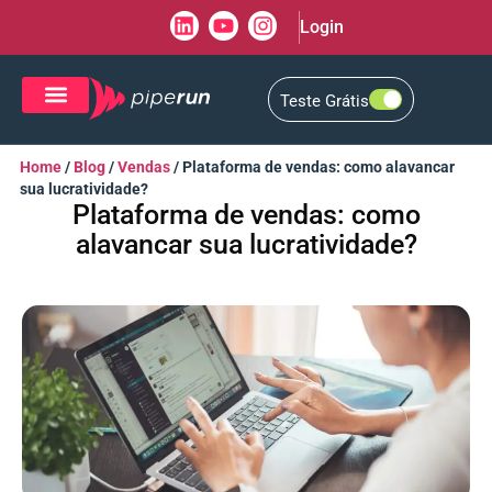
Login
Teste Grátis
CRM de Vendas
CXM de Atendimento
Home
/
Blog
/
Vendas
/
Plataforma de vendas: como alavancar
sua lucratividade?
Plataforma de vendas: como
alavancar sua lucratividade?