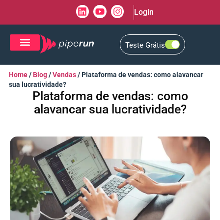
Login
Teste Grátis
CRM de Vendas
CXM de Atendimento
Home
/
Blog
/
Vendas
/
Plataforma de vendas: como alavancar
sua lucratividade?
Plataforma de vendas: como
alavancar sua lucratividade?