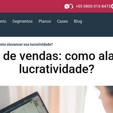
+55 0800 013-8472
ento
Segmentos
Planos
Cases
Blog
omo alavancar sua lucratividade?
 de vendas: como al
lucratividade?