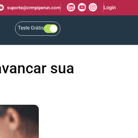
Login
suporte@crmpiperun.com
Teste Grátis
avancar sua