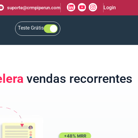
Login
suporte@crmpiperun.com
Teste Grátis
elera
vendas recorrentes