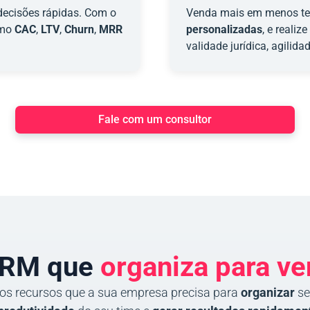
decisões rápidas. Com o
Venda mais em menos tem
omo
CAC
,
LTV
,
Churn
,
MRR
personalizadas
, e realiz
validade jurídica, agilida
Fale com um consultor
CRM que
organiza para v
s recursos que a sua empresa precisa para
organizar
se