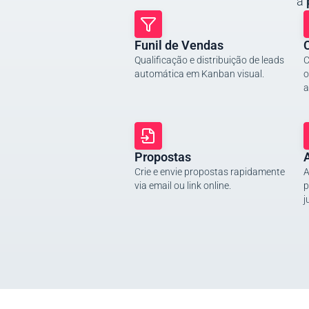
a
Funil de Vendas
Qualificação e distribuição de leads
C
automática em Kanban visual.
o
a
Propostas
A
Crie e envie propostas rapidamente
A
via email ou link online.
p
j