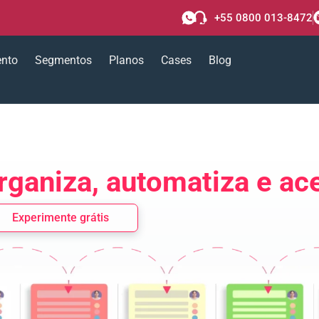
+55 0800 013-8472
ento
Segmentos
Planos
Cases
Blog
rganiza, automatiza e ac
Experimente grátis