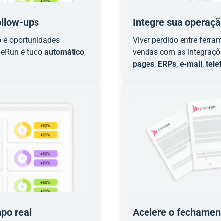
ollow-ups
Integre sua operaçã
o e oportunidades
Viver perdido entre ferr
ipeRun é tudo
automático
,
vendas com as integraçõ
pages
,
ERPs
,
e-mail
,
tele
po real
Acelere o fechamen