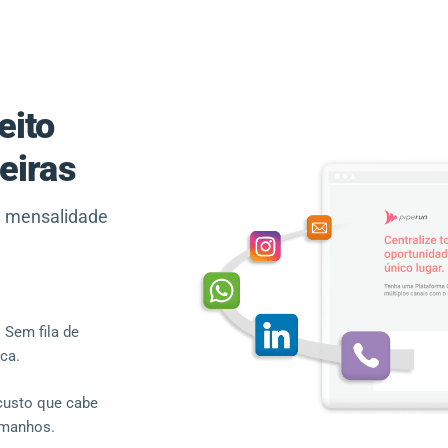
eito
eiras
m mensalidade
. Sem fila de
ca.
custo que cabe
amanhos.