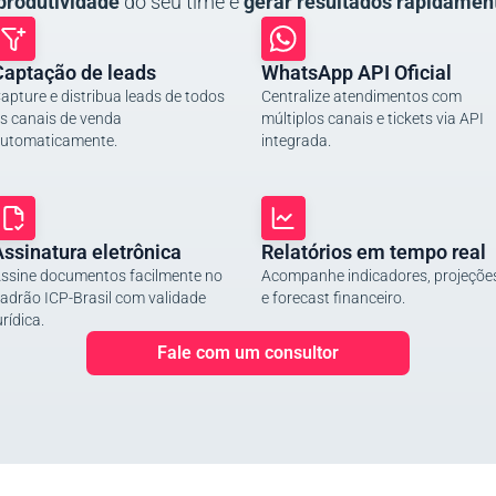
produtividade
do seu time e
gerar resultados rapidamen
Captação de leads
WhatsApp API Oficial
apture e distribua leads de todos
Centralize atendimentos com
s canais de venda
múltiplos canais e tickets via API
utomaticamente.
integrada.
ssinatura eletrônica
Relatórios em tempo real
ssine documentos facilmente no
Acompanhe indicadores, projeçõe
adrão ICP-Brasil com validade
e forecast financeiro.
urídica.
Fale com um consultor