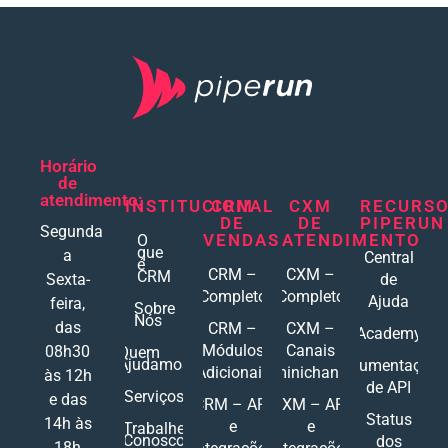
Horário
de
atendimento:
INSTITUCIONAL
CRM
CXM
RECURS
DE
DE
PIPERUN
Segunda
VENDAS
ATENDIMENTO
O
que
a
Central
é
CRM –
CXM –
CRM
Sexta-
de
Completo
Completo
Ajuda
feira,
Sobre
Nós
das
CRM –
CXM –
Academy
Módulos
Canais
08h30
Quem
Ajudamos
Documentações
Adicionais
Ominichannel
às 12h
de API
Serviços
e das
CRM – API
CXM – API
Status
14h às
e
e
Trabalhe
Conosco
dos
18h