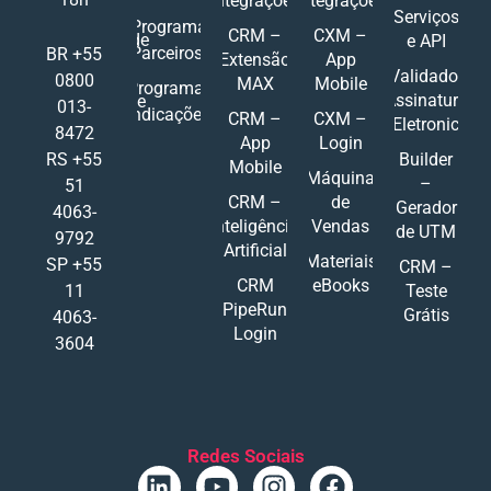
Integrações
Integrações
Serviços
Programa
CRM –
CXM –
de
e API
Parceiros
BR +55
Extensão
App
Validador
0800
MAX
Mobile
Programa
Assinatura
de
013-
Indicações
CRM –
CXM –
Eletronic
8472
App
Login
RS +55
Builder
Mobile
Máquina
–
51
CRM –
de
Gerador
4063-
Inteligência
Vendas
de UTM
9792
Artificial
Materiais
SP +55
CRM –
CRM
eBooks
11
Teste
PipeRun
Grátis
4063-
Login
3604
Redes Sociais