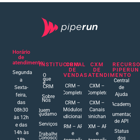
Horário
de
atendimento:
INSTITUCIONAL
CRM
CXM
RECURS
DE
DE
PIPERUN
Segunda
VENDAS
ATENDIMENTO
O
que
a
Central
é
CRM –
CXM –
CRM
Sexta-
de
Completo
Completo
Ajuda
feira,
Sobre
Nós
das
CRM –
CXM –
Academy
Módulos
Canais
08h30
Quem
Ajudamos
Documentações
Adicionais
Ominichannel
às 12h
de API
Serviços
e das
CRM – API
CXM – API
Status
14h às
e
e
Trabalhe
Conosco
dos
18h