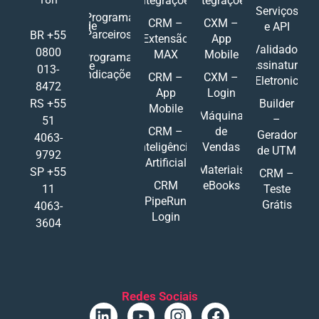
Integrações
Integrações
Serviços
Programa
CRM –
CXM –
de
e API
Parceiros
BR +55
Extensão
App
Validador
0800
MAX
Mobile
Programa
Assinatura
de
013-
Indicações
CRM –
CXM –
Eletronic
8472
App
Login
RS +55
Builder
Mobile
Máquina
–
51
CRM –
de
Gerador
4063-
Inteligência
Vendas
de UTM
9792
Artificial
Materiais
SP +55
CRM –
CRM
eBooks
11
Teste
PipeRun
Grátis
4063-
Login
3604
Redes Sociais