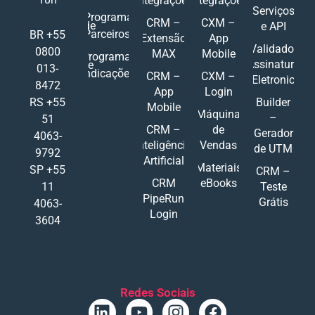
Integrações
Integrações
Serviços
Programa
CRM –
CXM –
de
e API
Parceiros
BR +55
Extensão
App
Validador
0800
MAX
Mobile
Programa
Assinatura
de
013-
Indicações
CRM –
CXM –
Eletronic
8472
App
Login
RS +55
Builder
Mobile
Máquina
–
51
CRM –
de
Gerador
4063-
Inteligência
Vendas
de UTM
9792
Artificial
Materiais
SP +55
CRM –
CRM
eBooks
11
Teste
PipeRun
Grátis
4063-
Login
3604
Redes Sociais