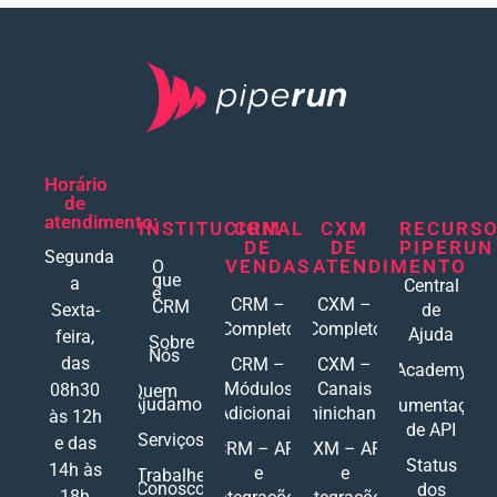
Horário
de
atendimento:
INSTITUCIONAL
CRM
CXM
RECURS
DE
DE
PIPERUN
Segunda
VENDAS
ATENDIMENTO
O
que
a
Central
é
CRM –
CXM –
CRM
Sexta-
de
Completo
Completo
Ajuda
feira,
Sobre
Nós
das
CRM –
CXM –
Academy
Módulos
Canais
08h30
Quem
Ajudamos
Documentações
Adicionais
Ominichannel
às 12h
de API
Serviços
e das
CRM – API
CXM – API
Status
14h às
e
e
Trabalhe
Conosco
dos
18h