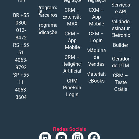
Integrações
Integrações
Serviços
Programa
CRM –
CXM –
de
e API
Parceiros
BR +55
Extensão
App
Validador
0800
MAX
Mobile
Programa
Assinatura
de
013-
Indicações
CRM –
CXM –
Eletronic
8472
App
Login
RS +55
Builder
Mobile
Máquina
–
51
CRM –
de
Gerador
4063-
Inteligência
Vendas
de UTM
9792
Artificial
Materiais
SP +55
CRM –
CRM
eBooks
11
Teste
PipeRun
Grátis
4063-
Login
3604
Redes Sociais