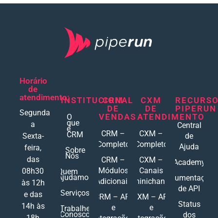
Horário
de
atendimento:
INSTITUCIONAL
CRM
CXM
RECURS
DE
DE
PIPERUN
Segunda
VENDAS
ATENDIMENTO
O
que
a
Central
é
CRM –
CXM –
CRM
Sexta-
de
Completo
Completo
Ajuda
feira,
Sobre
Nós
das
CRM –
CXM –
Academy
Módulos
Canais
08h30
Quem
Ajudamos
Documentações
Adicionais
Ominichannel
às 12h
de API
Serviços
e das
CRM – API
CXM – API
Status
14h às
e
e
Trabalhe
Conosco
dos
18h