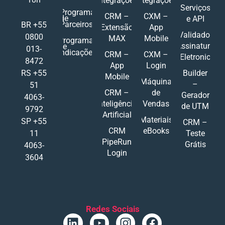
Integrações
Integrações
Serviços
Programa
CRM –
CXM –
de
e API
Parceiros
BR +55
Extensão
App
Validador
0800
MAX
Mobile
Programa
Assinatura
de
013-
Indicações
CRM –
CXM –
Eletronic
8472
App
Login
RS +55
Builder
Mobile
Máquina
–
51
CRM –
de
Gerador
4063-
Inteligência
Vendas
de UTM
9792
Artificial
Materiais
SP +55
CRM –
CRM
eBooks
11
Teste
PipeRun
Grátis
4063-
Login
3604
Redes Sociais