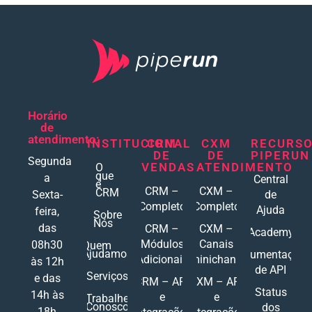
Horário
de
atendimento:
INSTITUCIONAL
CRM
CXM
RECURS
DE
DE
PIPERUN
Segunda
VENDAS
ATENDIMENTO
O
que
a
Central
é
CRM –
CXM –
CRM
Sexta-
de
Completo
Completo
Ajuda
feira,
Sobre
Nós
das
CRM –
CXM –
Academy
Módulos
Canais
08h30
Quem
Ajudamos
Documentações
Adicionais
Ominichannel
às 12h
de API
Serviços
e das
CRM – API
CXM – API
Status
14h às
e
e
Trabalhe
Conosco
dos
18h