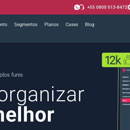
+55 0800 013-8472
ento
Segmentos
Planos
Cases
Blog
los funis
organizar
melhor