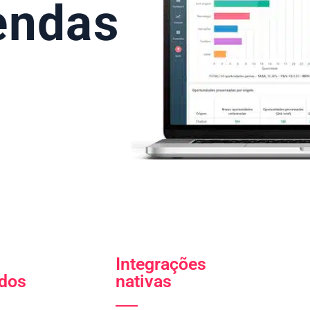
endas
Integrações
ados
nativas