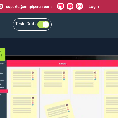
Login
suporte@crmpiperun.com
Teste Grátis