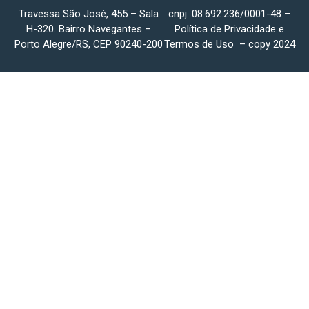
Travessa São José, 455 – Sala
cnpj: 08.692.236/0001-48 –
H-320. Bairro Navegantes –
Política de Privacidade
e
Porto Alegre/RS, CEP 90240-200
Termos de Uso
– copy 2024