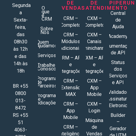
DE
DE
PIPERUN
Segunda
VENDAS
ATENDIMENTO
O
que
a
Central
é
CRM –
CXM –
CRM
Sexta-
de
Completo
Completo
Ajuda
feira,
Sobre
Nós
das
CRM –
CXM –
Academy
Módulos
Canais
08h30
Quem
Ajudamos
Documentações
Adicionais
Ominichannel
às 12h
de API
Serviços
e das
CRM – API
CXM – API
Status
14h às
e
e
Trabalhe
Conosco
dos
18h
Integrações
Integrações
Serviços
Programa
CRM –
CXM –
de
e API
Parceiros
BR +55
Extensão
App
Validador
0800
MAX
Mobile
Programa
Assinatura
de
013-
Indicações
CRM –
CXM –
Eletronic
8472
App
Login
RS +55
Builder
Mobile
Máquina
–
51
CRM –
de
Gerador
4063-
Inteligência
Vendas
de UTM