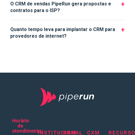
+
O CRM de vendas PipeRun gera propostas e
comercial faça e receba ligações direto da plataforma,
contratos para o ISP?
com gravação automática e histórico vinculado a cada
Sim. Com o CRM de vendas PipeRun você cria templates
oportunidade.
de proposta com produtos e planos cadastrados e gera
+
Quanto tempo leva para implantar o CRM para
o PDF em segundos. O contrato pode ser enviado para
provedores de internet?
assinatura digital com validade jurídica ICP-Brasil, sem
A implantação do CRM para provedores de internet
impressão ou deslocamento.
PipeRun é rápida. Com o onboarding guiado, a maioria
dos ISPs já opera na plataforma na primeira semana,
sem necessidade de equipe técnica.
Horário
de
atendimento:
INSTITUCIONAL
CRM
CXM
RECURS