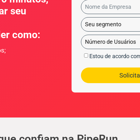
ar seu
der como:
s;
Estou de acordo co
Solicit
que confiam na PipeRun