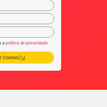
m a
política de privacidade
.
ar Contato