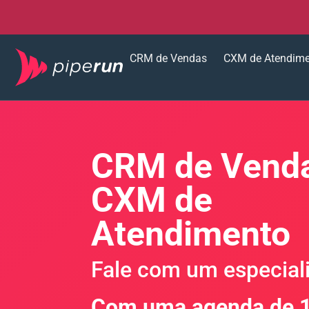
CRM de Vendas
CXM de Atendim
CRM de Venda
CXM de
Atendimento
Fale com um especiali
Com uma agenda de 1