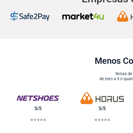
Menos Co
Notas de
de zero a 5 o qu
5/5
5/5
⭐⭐⭐⭐⭐
⭐⭐⭐⭐⭐