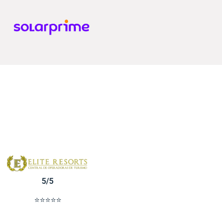
5/5
⭐⭐⭐⭐⭐