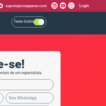
Login
suporte@crmpiperun.com
Teste Grátis
e-se!
ntato de um especialista.