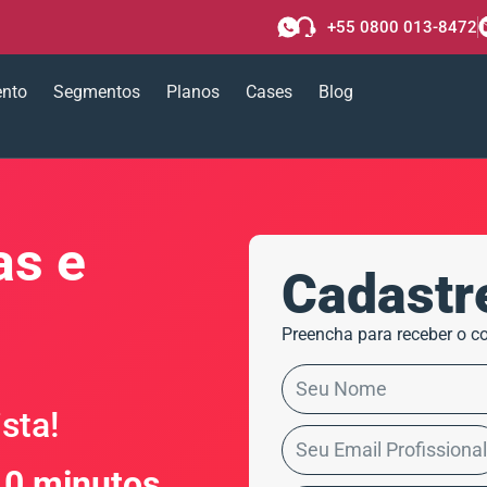
+55 0800 013-8472
ento
Segmentos
Planos
Cases
Blog
s e
Cadastr
Preencha para receber o co
sta!
0 minutos,