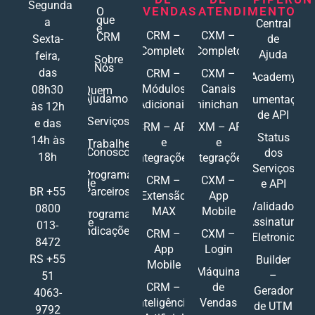
Segunda
VENDAS
ATENDIMENTO
O
que
a
Central
é
CRM –
CXM –
CRM
Sexta-
de
Completo
Completo
Ajuda
feira,
Sobre
Nós
das
CRM –
CXM –
Academy
Módulos
Canais
08h30
Quem
Ajudamos
Documentações
Adicionais
Ominichannel
às 12h
de API
Serviços
e das
CRM – API
CXM – API
Status
14h às
e
e
Trabalhe
Conosco
dos
18h
Integrações
Integrações
Serviços
Programa
CRM –
CXM –
de
e API
Parceiros
BR +55
Extensão
App
Validador
0800
MAX
Mobile
Programa
Assinatura
de
013-
Indicações
CRM –
CXM –
Eletronic
8472
App
Login
RS +55
Builder
Mobile
Máquina
–
51
CRM –
de
Gerador
4063-
Inteligência
Vendas
de UTM
9792