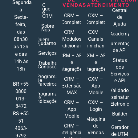
Segunda
VENDAS
ATENDIMENTO
O
que
a
Central
é
CRM –
CXM –
CRM
Sexta-
de
Completo
Completo
Ajuda
feira,
Sobre
Nós
das
CRM –
CXM –
Academy
Módulos
Canais
08h30
Quem
Ajudamos
Documentações
Adicionais
Ominichannel
às 12h
de API
Serviços
e das
CRM – API
CXM – API
Status
14h às
e
e
Trabalhe
Conosco
dos
18h
Integrações
Integrações
Serviços
Programa
CRM –
CXM –
de
e API
Parceiros
BR +55
Extensão
App
Validador
0800
MAX
Mobile
Programa
Assinatura
de
013-
Indicações
CRM –
CXM –
Eletronic
8472
App
Login
RS +55
Builder
Mobile
Máquina
–
51
CRM –
de
Gerador
4063-
Inteligência
Vendas
de UTM
9792