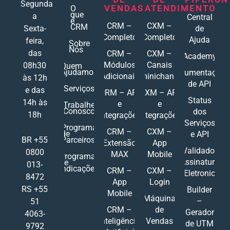
Segunda
VENDAS
ATENDIMENTO
O
que
a
Central
é
CRM –
CXM –
CRM
Sexta-
de
Completo
Completo
Ajuda
feira,
Sobre
Nós
das
CRM –
CXM –
Academy
Módulos
Canais
08h30
Quem
Ajudamos
Documentações
Adicionais
Ominichannel
às 12h
de API
Serviços
e das
CRM – API
CXM – API
Status
14h às
e
e
Trabalhe
Conosco
dos
18h
Integrações
Integrações
Serviços
Programa
CRM –
CXM –
de
e API
Parceiros
BR +55
Extensão
App
Validador
0800
MAX
Mobile
Programa
Assinatura
de
013-
Indicações
CRM –
CXM –
Eletronic
8472
App
Login
RS +55
Builder
Mobile
Máquina
–
51
CRM –
de
Gerador
4063-
Inteligência
Vendas
de UTM
9792