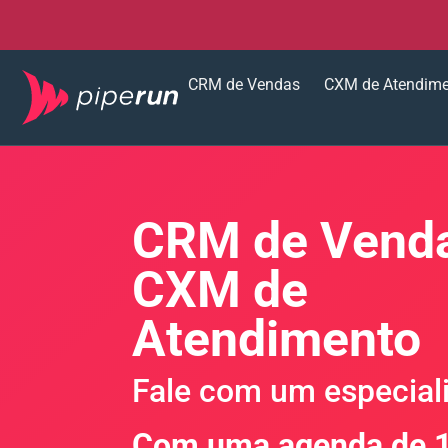
CRM de Vendas
CXM de Atendim
CRM de Venda
CXM de
Atendimento
Fale com um especiali
Com uma agenda de 1