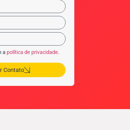
m a
política de privacidade
.
ar Contato