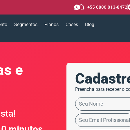
+55 0800 013-8472
ento
Segmentos
Planos
Cases
Blog
s e
Cadastr
Preencha para receber o co
sta!
0 minutos,