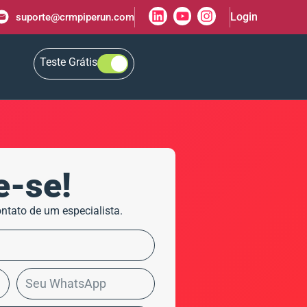
Login
suporte@crmpiperun.com
Teste Grátis
e-se!
ntato de um especialista.