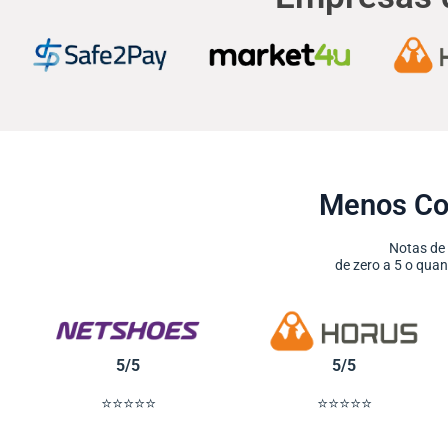
Menos Co
Notas de
de zero a 5 o qu
5/5
5/5
⭐⭐⭐⭐⭐
⭐⭐⭐⭐⭐