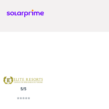
5/5
⭐⭐⭐⭐⭐