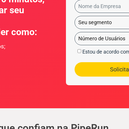
ar seu
der como:
s;
Estou de acordo co
Solicit
que confiam na PipeRun