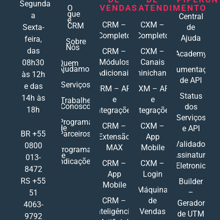
Segunda
VENDAS
ATENDIMENTO
O
que
a
Central
é
CRM –
CXM –
CRM
Sexta-
de
Completo
Completo
Ajuda
feira,
Sobre
Nós
das
CRM –
CXM –
Academy
Módulos
Canais
08h30
Quem
Ajudamos
Documentações
Adicionais
Ominichannel
às 12h
de API
Serviços
e das
CRM – API
CXM – API
Status
14h às
e
e
Trabalhe
Conosco
dos
18h
Integrações
Integrações
Serviços
Programa
CRM –
CXM –
de
e API
Parceiros
BR +55
Extensão
App
Validador
0800
MAX
Mobile
Programa
Assinatura
de
013-
Indicações
CRM –
CXM –
Eletronic
8472
App
Login
RS +55
Builder
Mobile
Máquina
–
51
CRM –
de
Gerador
4063-
Inteligência
Vendas
de UTM
9792