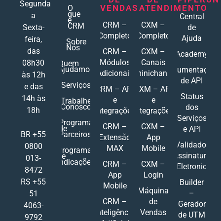
Segunda
VENDAS
ATENDIMENTO
O
que
a
Central
é
CRM –
CXM –
CRM
Sexta-
de
Completo
Completo
Ajuda
feira,
Sobre
Nós
das
CRM –
CXM –
Academy
Módulos
Canais
08h30
Quem
Ajudamos
Documentações
Adicionais
Ominichannel
às 12h
de API
Serviços
e das
CRM – API
CXM – API
Status
14h às
e
e
Trabalhe
Conosco
dos
18h
Integrações
Integrações
Serviços
Programa
CRM –
CXM –
de
e API
Parceiros
BR +55
Extensão
App
Validador
0800
MAX
Mobile
Programa
Assinatura
de
013-
Indicações
CRM –
CXM –
Eletronic
8472
App
Login
RS +55
Builder
Mobile
Máquina
–
51
CRM –
de
Gerador
4063-
Inteligência
Vendas
de UTM
9792