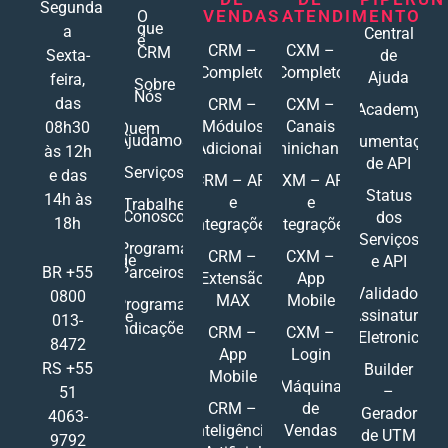
Segunda
VENDAS
ATENDIMENTO
O
que
a
Central
é
CRM –
CXM –
CRM
Sexta-
de
Completo
Completo
Ajuda
feira,
Sobre
Nós
das
CRM –
CXM –
Academy
Módulos
Canais
08h30
Quem
Ajudamos
Documentações
Adicionais
Ominichannel
às 12h
de API
Serviços
e das
CRM – API
CXM – API
Status
14h às
e
e
Trabalhe
Conosco
dos
18h
Integrações
Integrações
Serviços
Programa
CRM –
CXM –
de
e API
Parceiros
BR +55
Extensão
App
Validador
0800
MAX
Mobile
Programa
Assinatura
de
013-
Indicações
CRM –
CXM –
Eletronic
8472
App
Login
RS +55
Builder
Mobile
Máquina
–
51
CRM –
de
Gerador
4063-
Inteligência
Vendas
de UTM
9792