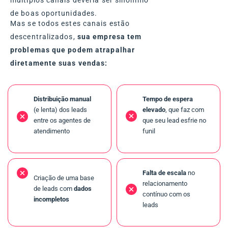
de boas oportunidades.
Mas se todos estes canais estão
descentralizados,
sua empresa tem
problemas que podem atrapalhar
diretamente suas vendas:
D
istribuição manual
Tempo de espera
(e lenta) dos leads
elevado
, que faz com
entre os agentes de
que seu lead esfrie no
atendimento
funil
Falta de escala
no
Criação de uma base
relacionamento
de leads com
dados
contínuo com os
incompletos
leads