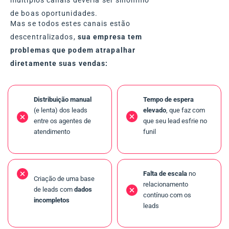
de boas oportunidades.
Mas se todos estes canais estão
descentralizados,
sua empresa tem
problemas que podem atrapalhar
diretamente suas vendas:
D
istribuição manual
Tempo de espera
(e lenta) dos leads
elevado
, que faz com
entre os agentes de
que seu lead esfrie no
atendimento
funil
Falta de escala
no
Criação de uma base
relacionamento
de leads com
dados
contínuo com os
incompletos
leads