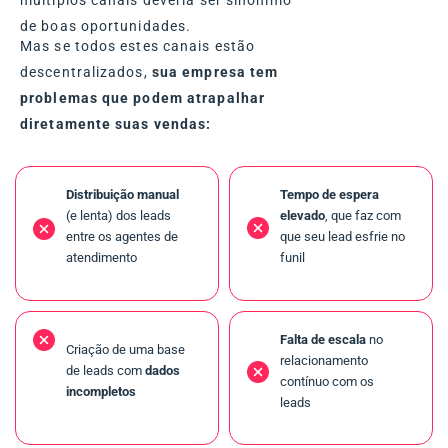
de boas oportunidades.
Mas se todos estes canais estão
descentralizados,
sua empresa tem
problemas que podem atrapalhar
diretamente suas vendas:
D
istribuição manual
Tempo de espera
(e lenta) dos leads
elevado
, que faz com
entre os agentes de
que seu lead esfrie no
atendimento
funil
Falta de escala
no
Criação de uma base
relacionamento
de leads com
dados
contínuo com os
incompletos
leads