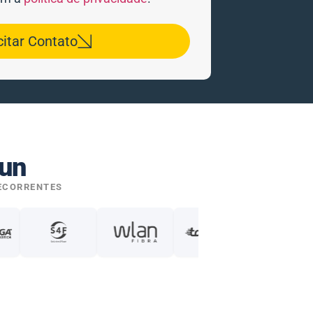
citar Contato
un
ECORRENTES