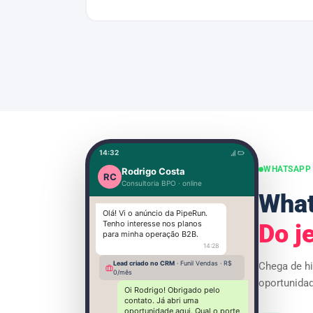
14:32
WHATSAPP 
Rodrigo Costa
RC
Consultoria BPO · online
What
Olá! Vi o anúncio da PipeRun.
Tenho interesse nos planos
Do je
para minha operação B2B.
14:28
Lead criado no CRM
· Funil Vendas · R$
Chega de h
0/mês
oportunida
Oi Rodrigo! Obrigado pelo
contato. Já abri uma
oportunidade aqui. Qual o porte