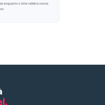
ase enquanto o time celebra novos
os.
à
l.