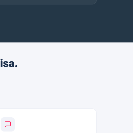
isa.
.