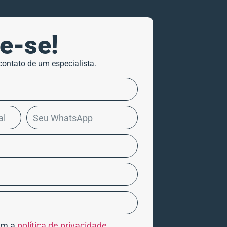
e-se!
contato de um especialista.
om a
política de privacidade
.