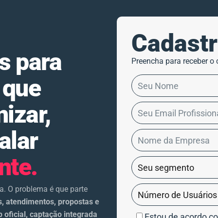
Cadastr
s para
Preencha para receber o 
 que
izar,
alar
nte.
. O problema é que parte
s, atendimentos, propostas e
oficial, captação integrada
Estou de acordo c