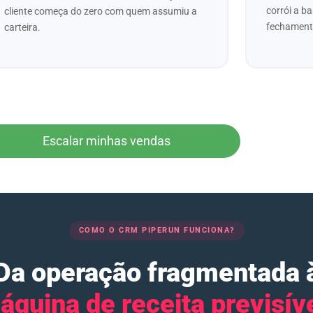
corrói a b
cliente começa do zero com quem assumiu a
fechament
carteira.
Escalar minhas vendas
COMO O CRM PIPERUN FUNCIONA?
Da operação fragmentada 
áquina de receita previsíve