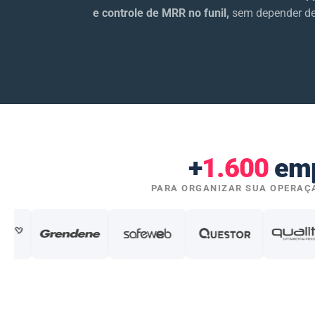
e controle de MRR no funil,
sem depender de 
+
1.600
emp
PARA ORGANIZAR SUA OPERAÇÃ