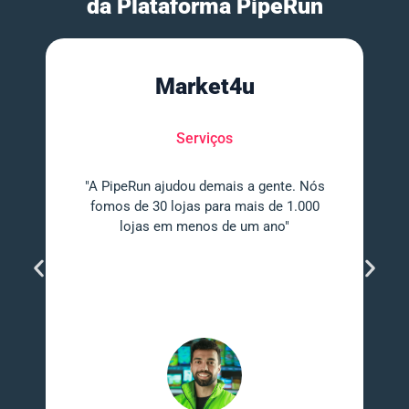
da Plataforma PipeRun
Market4u
Serviços
"A PipeRun ajudou demais a gente. Nós
fomos de 30 lojas para mais de 1.000
lojas em menos de um ano"
e