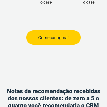
o case
o case
o
Começar agora!
Notas de recomendação recebidas
dos nossos clientes: de zero a 5 o
quanto você recomendaria o CRM