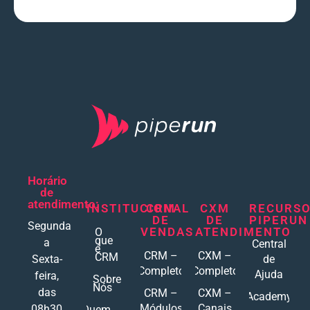
Horário
de
atendimento:
INSTITUCIONAL
CRM
CXM
RECURS
DE
DE
PIPERUN
Segunda
VENDAS
ATENDIMENTO
O
que
a
Central
é
CRM –
CXM –
CRM
Sexta-
de
Completo
Completo
Ajuda
feira,
Sobre
Nós
das
CRM –
CXM –
Academy
Módulos
Canais
08h30
Quem