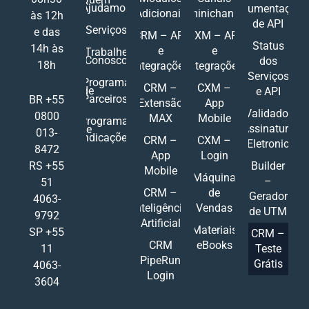
Ajudamos
Documentações
Adicionais
Ominichannel
às 12h
de API
Serviços
e das
CRM – API
CXM – API
Status
14h às
e
e
Trabalhe
Conosco
dos
18h
Integrações
Integrações
Serviços
Programa
CRM –
CXM –
de
e API
Parceiros
BR +55
Extensão
App
Validador
0800
MAX
Mobile
Programa
Assinatura
de
013-
Indicações
CRM –
CXM –
Eletronic
8472
App
Login
RS +55
Builder
Mobile
Máquina
–
51
CRM –
de
Gerador
4063-
Inteligência
Vendas
de UTM
9792
Artificial
Materiais
SP +55
CRM –
CRM
eBooks
11
Teste
PipeRun
Grátis
4063-
Login
3604