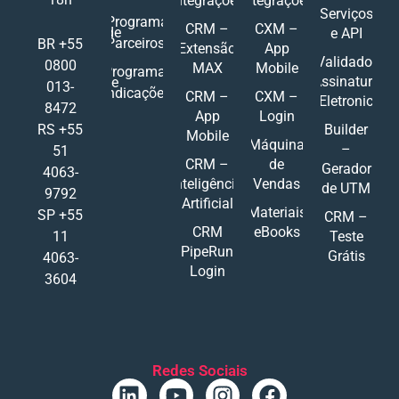
Integrações
Integrações
Serviços
Programa
CRM –
CXM –
de
e API
Parceiros
BR +55
Extensão
App
Validador
0800
MAX
Mobile
Programa
Assinatura
de
013-
Indicações
CRM –
CXM –
Eletronic
8472
App
Login
RS +55
Builder
Mobile
Máquina
–
51
CRM –
de
Gerador
4063-
Inteligência
Vendas
de UTM
9792
Artificial
Materiais
SP +55
CRM –
CRM
eBooks
11
Teste
PipeRun
Grátis
4063-
Login
3604
Redes Sociais