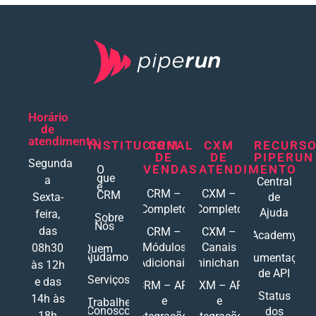
Horário
de
atendimento:
INSTITUCIONAL
CRM
CXM
RECURS
DE
DE
PIPERUN
Segunda
VENDAS
ATENDIMENTO
O
que
a
Central
é
CRM –
CXM –
CRM
Sexta-
de
Completo
Completo
Ajuda
feira,
Sobre
Nós
das
CRM –
CXM –
Academy
Módulos
Canais
08h30
Quem
Ajudamos
Documentações
Adicionais
Ominichannel
às 12h
de API
Serviços
e das
CRM – API
CXM – API
Status
14h às
e
e
Trabalhe
Conosco
dos
18h