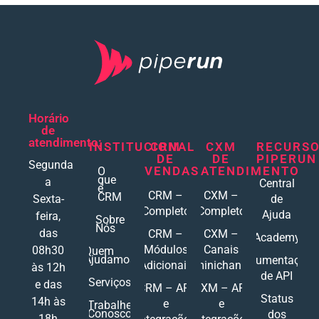
Horário
de
atendimento:
INSTITUCIONAL
CRM
CXM
RECURS
DE
DE
PIPERUN
Segunda
VENDAS
ATENDIMENTO
O
que
a
Central
é
CRM –
CXM –
CRM
Sexta-
de
Completo
Completo
Ajuda
feira,
Sobre
Nós
das
CRM –
CXM –
Academy
Módulos
Canais
08h30
Quem
Ajudamos
Documentações
Adicionais
Ominichannel
às 12h
de API
Serviços
e das
CRM – API
CXM – API
Status
14h às
e
e
Trabalhe
Conosco
dos
18h