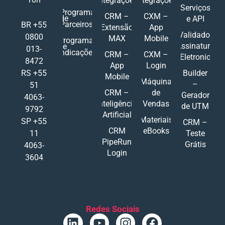
Integrações
Integrações
Serviços
Programa
CRM –
CXM –
de
e API
Parceiros
BR +55
Extensão
App
Validador
0800
MAX
Mobile
Programa
Assinatura
de
013-
Indicações
CRM –
CXM –
Eletronic
8472
App
Login
RS +55
Builder
Mobile
Máquina
–
51
CRM –
de
Gerador
4063-
Inteligência
Vendas
de UTM
9792
Artificial
Materiais
SP +55
CRM –
CRM
eBooks
11
Teste
PipeRun
Grátis
4063-
Login
3604
Redes Sociais