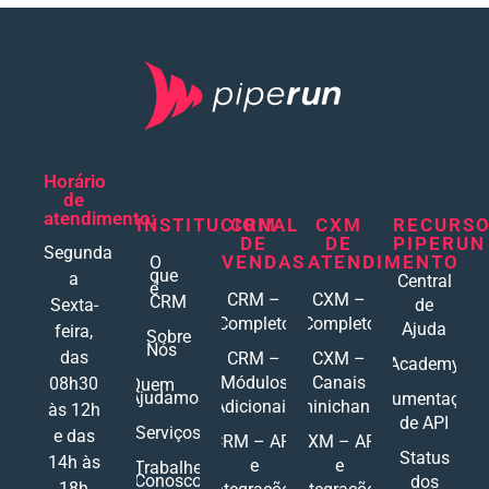
Horário
de
atendimento:
INSTITUCIONAL
CRM
CXM
RECURS
DE
DE
PIPERUN
Segunda
VENDAS
ATENDIMENTO
O
que
a
Central
é
CRM –
CXM –
CRM
Sexta-
de
Completo
Completo
Ajuda
feira,
Sobre
Nós
das
CRM –
CXM –
Academy
Módulos
Canais
08h30
Quem
Ajudamos
Documentações
Adicionais
Ominichannel
às 12h
de API
Serviços
e das
CRM – API
CXM – API
Status
14h às
e
e
Trabalhe
Conosco
dos
18h