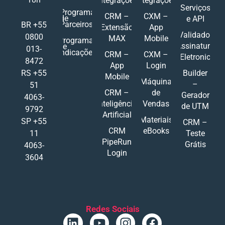
Integrações
Integrações
Serviços
Programa
CRM –
CXM –
de
e API
Parceiros
BR +55
Extensão
App
Validador
0800
MAX
Mobile
Programa
Assinatura
de
013-
Indicações
CRM –
CXM –
Eletronic
8472
App
Login
RS +55
Builder
Mobile
Máquina
–
51
CRM –
de
Gerador
4063-
Inteligência
Vendas
de UTM
9792
Artificial
Materiais
SP +55
CRM –
CRM
eBooks
11
Teste
PipeRun
Grátis
4063-
Login
3604
Redes Sociais