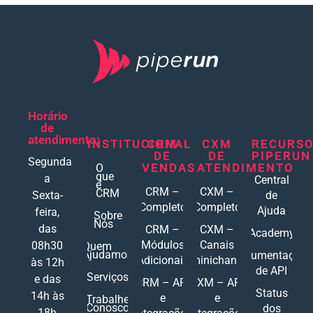
Horário
de
atendimento:
INSTITUCIONAL
CRM
CXM
RECURS
DE
DE
PIPERUN
Segunda
VENDAS
ATENDIMENTO
O
que
a
Central
é
CRM –
CXM –
CRM
Sexta-
de
Completo
Completo
Ajuda
feira,
Sobre
Nós
das
CRM –
CXM –
Academy
Módulos
Canais
08h30
Quem
Ajudamos
Documentações
Adicionais
Ominichannel
às 12h
de API
Serviços
e das
CRM – API
CXM – API
Status
14h às
e
e
Trabalhe
Conosco
dos
18h