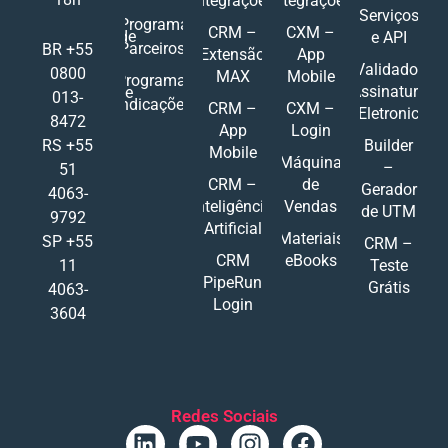
Integrações
Integrações
Serviços
Programa
CRM –
CXM –
de
e API
Parceiros
BR +55
Extensão
App
Validador
0800
MAX
Mobile
Programa
Assinatura
de
013-
Indicações
CRM –
CXM –
Eletronic
8472
App
Login
RS +55
Builder
Mobile
Máquina
–
51
CRM –
de
Gerador
4063-
Inteligência
Vendas
de UTM
9792
Artificial
Materiais
SP +55
CRM –
CRM
eBooks
11
Teste
PipeRun
Grátis
4063-
Login
3604
Redes Sociais