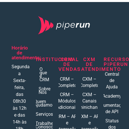
Horário
de
atendimento:
INSTITUCIONAL
CRM
CXM
RECURS
DE
DE
PIPERUN
Segunda
VENDAS
ATENDIMENTO
O
que
a
Central
é
CRM –
CXM –
CRM
Sexta-
de
Completo
Completo
Ajuda
feira,
Sobre
Nós
das
CRM –
CXM –
Academy
Módulos
Canais
08h30
Quem
Ajudamos
Documentações
Adicionais
Ominichannel
às 12h
de API
Serviços
e das
CRM – API
CXM – API
Status
14h às
e
e
Trabalhe
Conosco
dos
18h