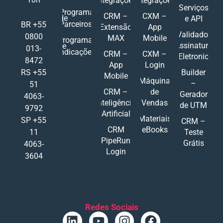
Integrações
Integrações
Serviços
Programa
CRM –
CXM –
de
e API
Parceiros
BR +55
Extensão
App
Validador
0800
MAX
Mobile
Programa
Assinatura
de
013-
Indicações
CRM –
CXM –
Eletronic
8472
App
Login
RS +55
Builder
Mobile
Máquina
–
51
CRM –
de
Gerador
4063-
Inteligência
Vendas
de UTM
9792
Artificial
Materiais
SP +55
CRM –
CRM
eBooks
11
Teste
PipeRun
Grátis
4063-
Login
3604
Redes Sociais