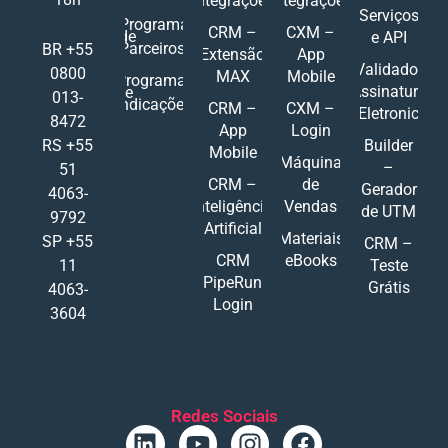
Integrações
Integrações
Serviços
Programa
CRM –
CXM –
de
e API
Parceiros
BR +55
Extensão
App
Validador
0800
MAX
Mobile
Programa
Assinatura
de
013-
Indicações
CRM –
CXM –
Eletronic
8472
App
Login
RS +55
Builder
Mobile
Máquina
–
51
CRM –
de
Gerador
4063-
Inteligência
Vendas
de UTM
9792
Artificial
Materiais
SP +55
CRM –
CRM
eBooks
11
Teste
PipeRun
Grátis
4063-
Login
3604
Redes Sociais