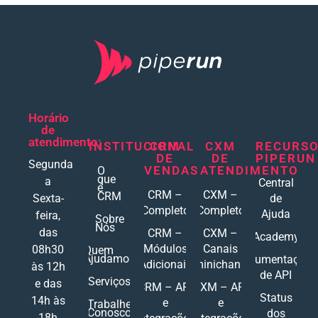
Horário
de
atendimento:
INSTITUCIONAL
CRM
CXM
RECURS
DE
DE
PIPERUN
Segunda
VENDAS
ATENDIMENTO
O
que
a
Central
é
CRM –
CXM –
CRM
Sexta-
de
Completo
Completo
Ajuda
feira,
Sobre
Nós
das
CRM –
CXM –
Academy
Módulos
Canais
08h30
Quem
Ajudamos
Documentações
Adicionais
Ominichannel
às 12h
de API
Serviços
e das
CRM – API
CXM – API
Status
14h às
e
e
Trabalhe
Conosco
dos
18h