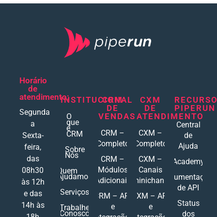
Horário
de
atendimento:
INSTITUCIONAL
CRM
CXM
RECURS
DE
DE
PIPERUN
Segunda
VENDAS
ATENDIMENTO
O
que
a
Central
é
CRM –
CXM –
CRM
Sexta-
de
Completo
Completo
Ajuda
feira,
Sobre
Nós
das
CRM –
CXM –
Academy
Módulos
Canais
08h30
Quem
Ajudamos
Documentações
Adicionais
Ominichannel
às 12h
de API
Serviços
e das
CRM – API
CXM – API
Status
14h às
e
e
Trabalhe
Conosco
dos
18h