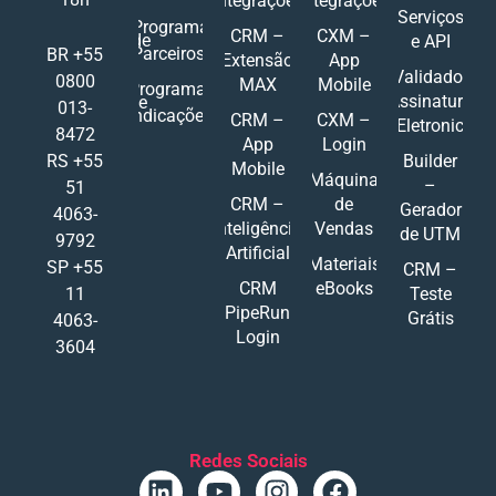
Integrações
Integrações
Serviços
Programa
CRM –
CXM –
de
e API
Parceiros
BR +55
Extensão
App
Validador
0800
MAX
Mobile
Programa
Assinatura
de
013-
Indicações
CRM –
CXM –
Eletronic
8472
App
Login
RS +55
Builder
Mobile
Máquina
–
51
CRM –
de
Gerador
4063-
Inteligência
Vendas
de UTM
9792
Artificial
Materiais
SP +55
CRM –
CRM
eBooks
11
Teste
PipeRun
Grátis
4063-
Login
3604
Redes Sociais