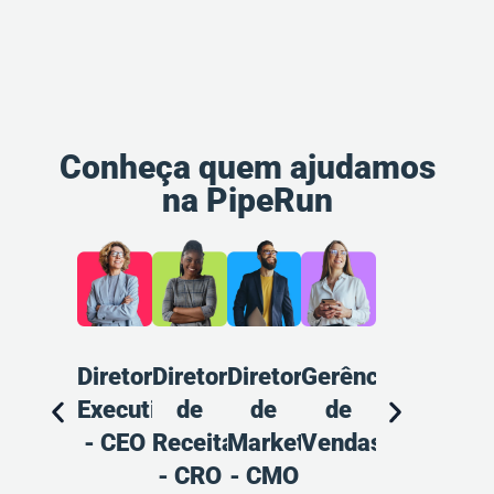
Conheça quem ajudamos
na PipeRun
Diretoria
Diretoria
Diretoria
Gerência
Gerência
Ana
Executiva
de
de
de
de
d
- CEO
Receitas
Marketing
Vendas
Marketing
Pr
- CRO
- CMO
Ven