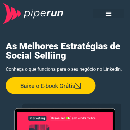
Sobre o material
Baixe o E-book
Conheça a PipeRun
CRM e CXM PipeRun
As Melhores Estratégias de
Social Selliing
Conheça o que funciona para o seu negócio no LinkedIn.
Baixe o E-book Grátis