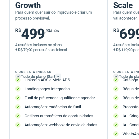
Growth
Scale
Para quem quer sair do improviso e criar um
Para quem quer
processo previsível.
vai acontecer.
499
69
R$
R$
,90/mês
4 usuários inclusos no plano
4 usuários incl
+ R$ 79,90
por usuário adicional
+ R$ 119,90
por 
O QUE ESTÁ INCLUSO
O QUE ESTÁ I
Tudo do plano Start
Tudo do pl
+
LinkedIn ADS e Meta ADS
Catálogo
Landing pages integradas
Régua de
Funil de pré-vendas: qualificar e agendar
Régua de
Automações: cadências de funil
Propostas
Gatilhos automáticos de oportunidades
IA - Cria
Automações: webhook de envio de dados
IA - Con
WhatsApp 