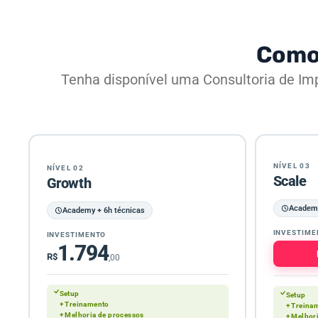
Como 
Tenha disponível uma Consultoria de Im
NÍVEL 03
NÍVEL 02
Scale
Growth
Academy
Academy + 6h técnicas
INVESTIME
INVESTIMENTO
1.794
R$
,00
Setup
Setup
+ Treinamento
+ Treina
+ Melhoria de processos
+ Melhor