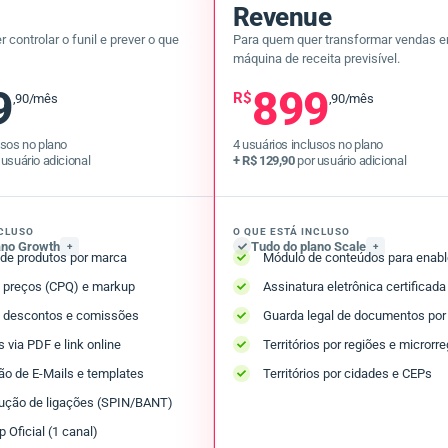
Revenue
 controlar o funil e prever o que
Para quem quer transformar vendas 
máquina de receita previsível.
9
899
R$
,90/mês
,90/mês
usos no plano
4 usuários inclusos no plano
usuário adicional
+ R$ 129,90
por usuário adicional
NCLUSO
O QUE ESTÁ INCLUSO
ano Growth
Tudo do plano Scale
+
+
 de produtos por marca
Módulo de conteúdos para enab
 preços (CPQ) e markup
Assinatura eletrônica certificada
 descontos e comissões
Guarda legal de documentos por
 via PDF e link online
Territórios por regiões e microrr
ção de E-Mails e templates
Territórios por cidades e CEPs
dução de ligações (SPIN/BANT)
Oficial (1 canal)