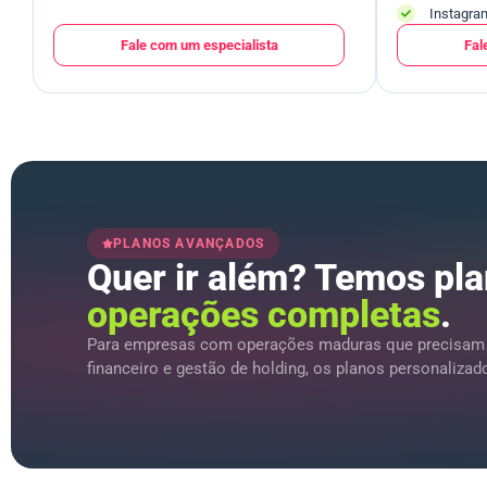
Instagram
Fale com um especialista
Fal
PLANOS AVANÇADOS
Quer ir além? Temos pla
operações completas
.
Para empresas com operações maduras que precisam de
financeiro e gestão de holding, os planos personalizad