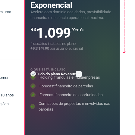
————————————————————————
Exponencial
em uma
Acelere com domínio dos dados, previsibilidade
financeira e eficiência operacional máxima.
1.099
R$
,90/mês
4 usuários inclusos no plano
+ R$ 149,90
por usuário adicional
O QUE ESTÁ INCLUSO
Tudo do plano Revenue
+
Holding, franquias e multiempresas
lement
Forecast financeiro de parcelas
Forecast financeiro de oportunidades
 10 anos
Comissões de propostas e envolvidos nas
egiões
parcelas