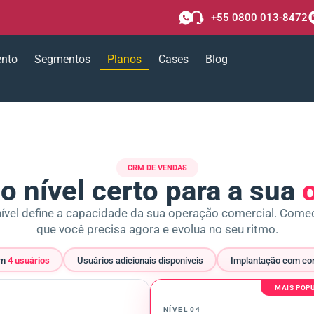
+55 0800 013-8472
ento
Segmentos
Planos
Cases
Blog
CRM DE VENDAS
o nível certo para a sua
ível define a capacidade da sua operação comercial. Come
que você precisa agora e evolua no seu ritmo.
em
4 usuários
Usuários adicionais disponíveis
Implantação com con
MAIS POP
NÍVEL 04