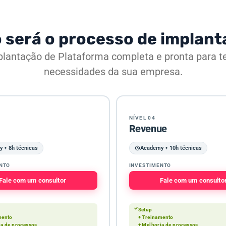
será o processo de implan
plantação de Plataforma completa e pronta para te
necessidades da sua empresa.
NÍVEL 04
Revenue
 + 8h técnicas
Academy + 10h técnicas
NTO
INVESTIMENTO
Fale com um consultor
Fale com um consulto
Setup
mento
+ Treinamento
ia de processos
+ Melhoria de processos