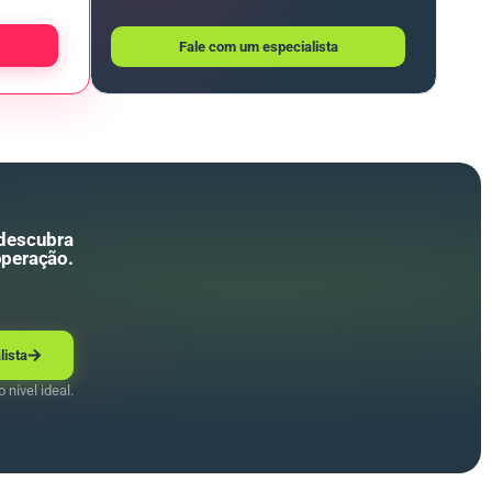
Fale com um especialista
 descubra
operação.
lista
 nível ideal.