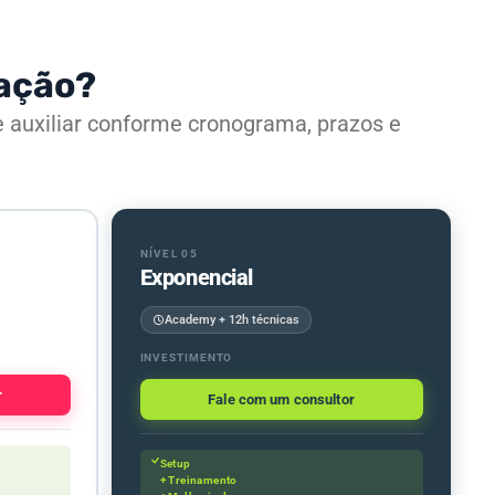
tação?
 auxiliar conforme cronograma, prazos e
NÍVEL 05
Exponencial
Academy + 12h técnicas
INVESTIMENTO
r
Fale com um consultor
Setup
+ Treinamento