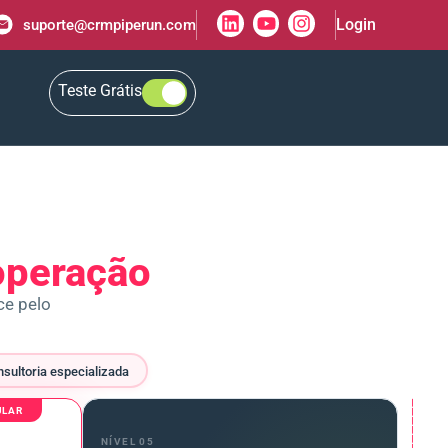
Login
suporte@crmpiperun.com
Teste Grátis
operação
ce pelo
sultoria especializada
ULAR
NÍVEL 05