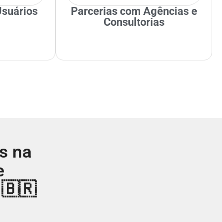
suários​
Parcerias com Agências e
Consultorias​
s na
e
 🇧🇷