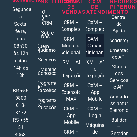
INSTITUCIONAL
CRM
CXM
RECURS
DE
DE
PIPERUN
Segunda
VENDAS
ATENDIMENTO
O
que
a
Central
é
CRM –
CXM –
CRM
Sexta-
de
Completo
Completo
Ajuda
feira,
Sobre
Nós
das
CRM –
CXM –
Academy
Módulos
Canais
08h30
Quem
Ajudamos
Documentações
Adicionais
Ominichannel
às 12h
de API
Serviços
e das
CRM – API
CXM – API
Status
14h às
e
e
Trabalhe
Conosco
dos
18h
Integrações
Integrações
Serviços
Programa
CRM –
CXM –
de
e API
Parceiros
BR +55
Extensão
App
Validador
0800
MAX
Mobile
Programa
Assinatura
de
013-
Indicações
CRM –
CXM –
Eletronic
8472
App
Login
RS +55
Builder
Mobile
Máquina
–
51
CRM –
de
Gerador
4063-