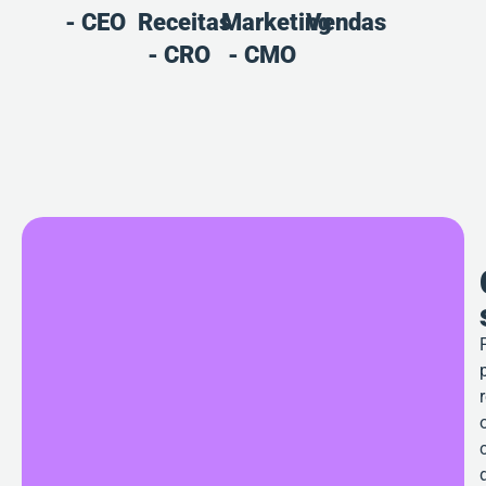
- CEO
Receitas
Marketing
Vendas
Marketin
V
- CRO
- CMO