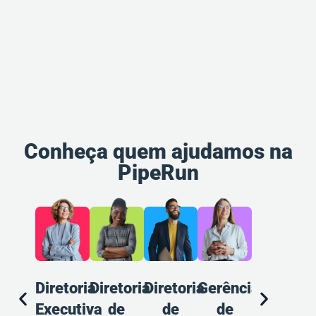
Conheça quem ajudamos na
PipeRun
Diretoria
Diretoria
Diretoria
Gerência
Gerência
A
Executiva
de
de
de
de
d