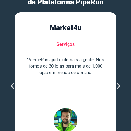
da Plataforma PipeRun
Market4u
Serviços
"A PipeRun ajudou demais a gente. Nós
fomos de 30 lojas para mais de 1.000
lojas em menos de um ano"
e