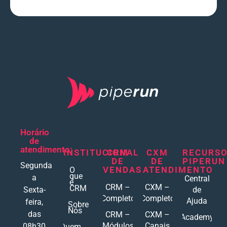
Horário
de
atendimento:
INSTITUCIONAL
CRM
CXM
RECURS
DE
DE
PIPERUN
Segunda
VENDAS
ATENDIMENTO
O
que
a
Central
é
CRM –
CXM –
CRM
Sexta-
de
Completo
Completo
Ajuda
feira,
Sobre
Nós
das
CRM –
CXM –
Academy
Módulos
Canais
08h30
Quem