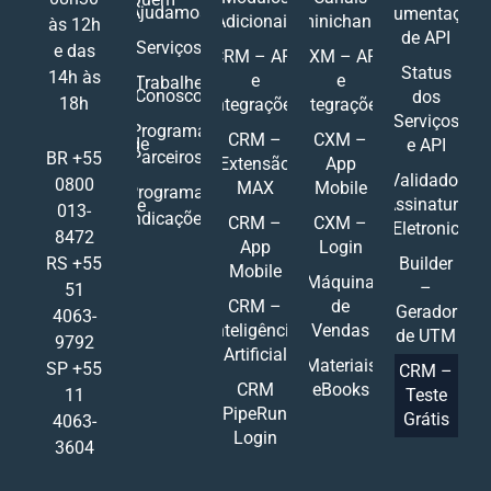
Ajudamos
Documentações
Adicionais
Ominichannel
às 12h
de API
Serviços
e das
CRM – API
CXM – API
Status
14h às
e
e
Trabalhe
Conosco
dos
18h
Integrações
Integrações
Serviços
Programa
CRM –
CXM –
de
e API
Parceiros
BR +55
Extensão
App
Validador
0800
MAX
Mobile
Programa
Assinatura
de
013-
Indicações
CRM –
CXM –
Eletronic
8472
App
Login
RS +55
Builder
Mobile
Máquina
–
51
CRM –
de
Gerador
4063-
Inteligência
Vendas
de UTM
9792
Artificial
Materiais
SP +55
CRM –
CRM
eBooks
11
Teste
PipeRun
Grátis
4063-
Login
3604