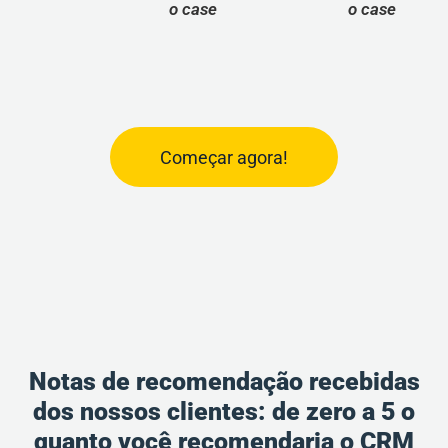
o case
o case
o
Começar agora!
Notas de recomendação recebidas
dos nossos clientes: de zero a 5 o
quanto você recomendaria o CRM