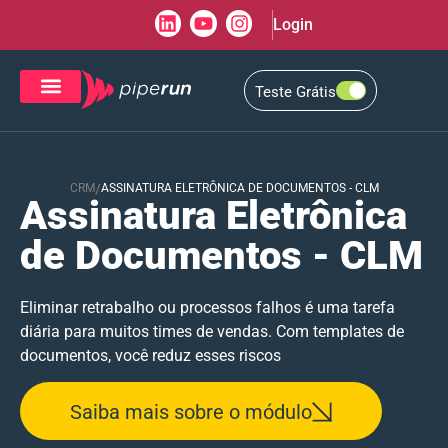
Login
Teste Grátis
CRM de Vendas
CXM de Atendimento
CRM
/
ASSINATURA ELETRÔNICA DE DOCUMENTOS - CLM​
Assinatura Eletrônica
de Documentos - CLM
Eliminar retrabalho ou processos falhos é uma tarefa
diária para muitos times de vendas. Com templates de
documentos, você reduz esses riscos
Saiba mais sobre o módulo