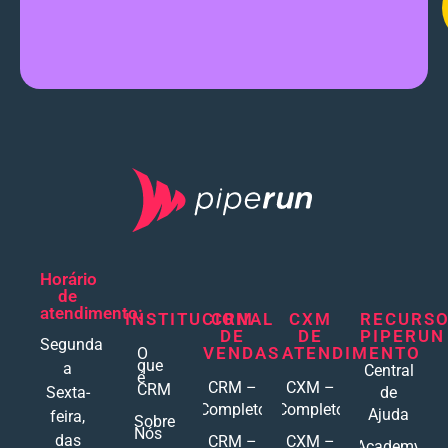
Horário
de
atendimento:
INSTITUCIONAL
CRM
CXM
RECURS
DE
DE
PIPERUN
Segunda
VENDAS
ATENDIMENTO
O
que
a
Central
é
CRM –
CXM –
CRM
Sexta-
de
Completo
Completo
Ajuda
feira,
Sobre
Nós
das
CRM –
CXM –
Academy