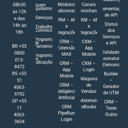
Módulos
Canais
08h30
Quem
Ajudamos
Documentações
Adicionais
Ominichannel
às 12h
de API
Serviços
e das
CRM – API
CXM – API
Status
14h às
e
e
Trabalhe
Conosco
dos
18h
Integrações
Integrações
Serviços
Programa
CRM –
CXM –
de
e API
Parceiros
BR +55
Extensão
App
Validador
0800
MAX
Mobile
Programa
Assinatura
de
013-
Indicações
CRM –
CXM –
Eletronic
8472
App
Login
RS +55
Builder
Mobile
Máquina
–
51
CRM –
de
Gerador
4063-
Inteligência
Vendas
de UTM
9792
Artificial
Materiais
SP +55
CRM –
CRM
eBooks
11
Teste
PipeRun
Grátis
4063-
Login
3604