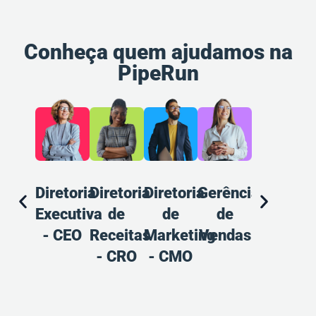
Conheça quem ajudamos na
PipeRun
Diretoria
Diretoria
Diretoria
Gerência
Gerência
A
Executiva
de
de
de
de
d
- CEO
Receitas
Marketing
Vendas
Marketin
V
- CRO
- CMO