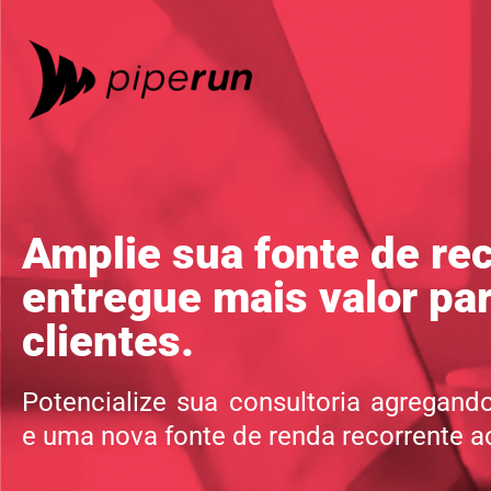
Amplie sua fonte de rec
entregue mais valor pa
clientes.
Potencialize sua consultoria agregand
e uma nova fonte de renda recorrente ao