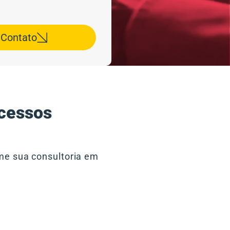
r Contato
ocessos
rme sua consultoria em