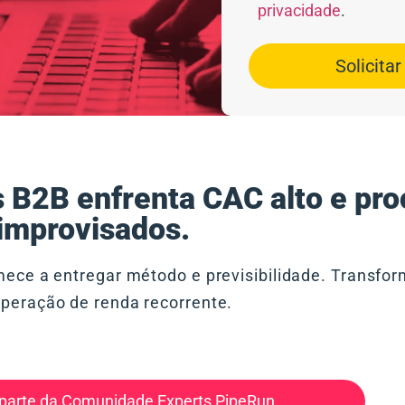
privacidade
.
Solicita
 B2B enfrenta CAC alto e pr
improvisados.
mece a entregar método e previsibilidade. Transfo
peração de renda recorrente.
 parte da Comunidade Experts PipeRun