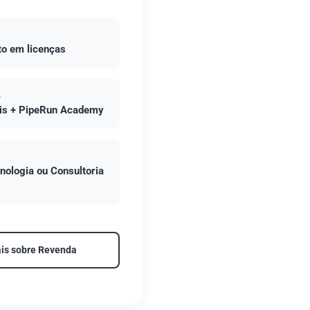
o em licenças
L
tis + PipeRun Academy
nologia ou Consultoria
is sobre Revenda