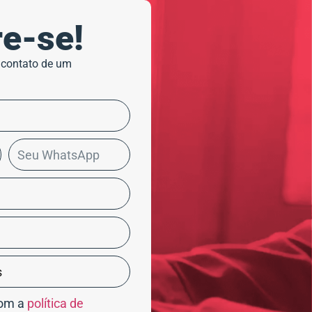
e-se!
 contato de um
com a
política de