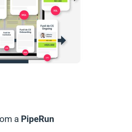
com a
PipeRun