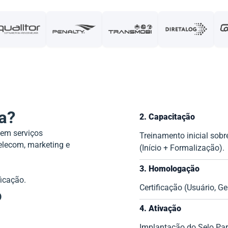
a?
2. Capacitação
dem serviços
Treinamento inicial sob
telecom, marketing e
(Início + Formalização).
3. Homologação
icação.
Certificação (Usuário, Ge
o
4. Ativação
Implantação do Selo Partn