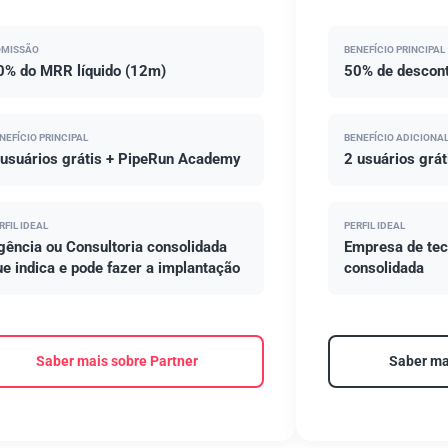
MISSÃO
BENEFÍCIO PRINCIPAL
0% do MRR líquido (12m)
50% de descont
NEFÍCIO PRINCIPAL
BENEFÍCIO ADICIONA
 usuários grátis + PipeRun Academy
2 usuários grá
RFIL IDEAL
PERFIL IDEAL
gência ou Consultoria consolidada
Empresa de tec
ue indica e pode fazer a implantação
consolidada
Saber mais sobre Partner
Saber ma