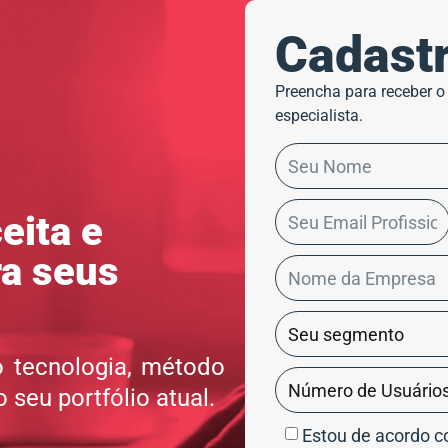
Cadastr
Preencha para receber o
especialista.
eita e
ra seus
o tecnologia, método
 seu portfólio atual.
Estou de acordo 