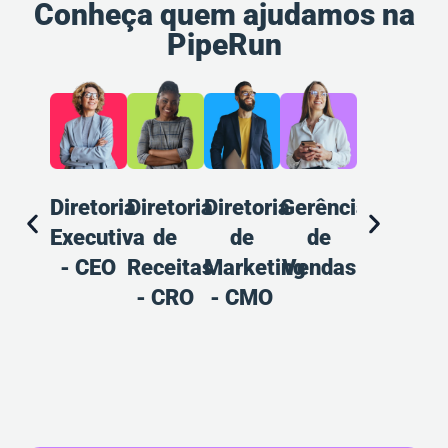
Conheça quem ajudamos na
PipeRun
Diretoria
Diretoria
Diretoria
Gerência
Gerência
A
Executiva
de
de
de
de
d
- CEO
Receitas
Marketing
Vendas
Marketin
V
- CRO
- CMO