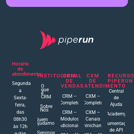
Horário
de
atendimento:
INSTITUCIONAL
CRM
CXM
RECURS
DE
DE
PIPERUN
Segunda
VENDAS
ATENDIMENTO
O
que
a
Central
é
CRM –
CXM –
CRM
Sexta-
de
Completo
Completo
Ajuda
feira,
Sobre
Nós
das
CRM –
CXM –
Academy
Módulos
Canais
08h30
Quem
Ajudamos
Documentações
Adicionais
Ominichannel
às 12h
de API
Serviços
e das