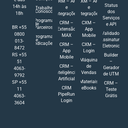
CRM – API
CXM – API
Status
14h às
e
e
Trabalhe
Conosco
dos
18h
Integrações
Integrações
Serviços
Programa
CRM –
CXM –
de
e API
Parceiros
BR +55
Extensão
App
Validador
0800
MAX
Mobile
Programa
Assinatura
de
013-
Indicações
CRM –
CXM –
Eletronic
8472
App
Login
RS +55
Builder
Mobile
Máquina
–
51
CRM –
de
Gerador
4063-
Inteligência
Vendas
de UTM
9792
Artificial
Materiais
SP +55
CRM –
CRM
eBooks
11
Teste
PipeRun
Grátis
4063-
Login
3604