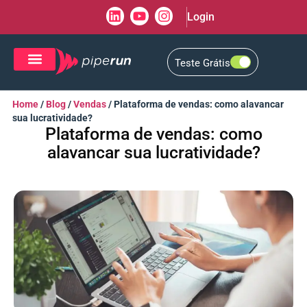
Login
Teste Grátis
CRM de Vendas
CXM de Atendimento
Home
/
Blog
/
Vendas
/
Plataforma de vendas: como alavancar
sua lucratividade?
Plataforma de vendas: como
alavancar sua lucratividade?