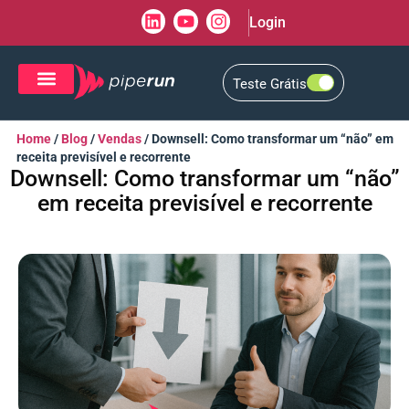
Login
Teste Grátis
CRM de Vendas
CXM de Atendimento
Home
/
Blog
/
Vendas
/
Downsell: Como transformar um “não” em
receita previsível e recorrente
Downsell: Como transformar um “não”
em receita previsível e recorrente