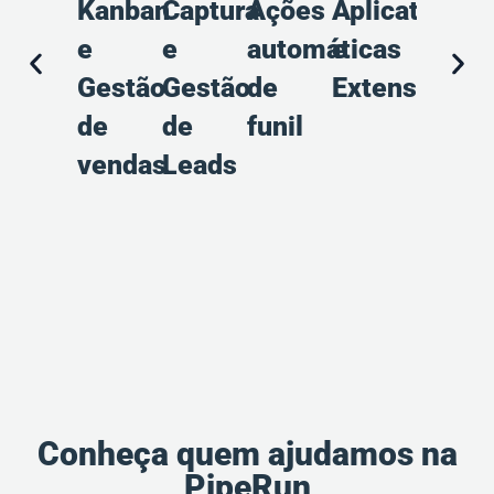
Kanban
Captura
Ações
Aplicativos
Propo
e
e
automáticas
e
e
Gestão
Gestão
de
Extensões
Preço
de
de
funil
vendas
Leads
Conheça quem ajudamos na
PipeRun