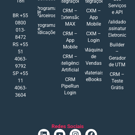
18h
Integrações
Integrações
Serviços
Programa
CRM –
CXM –
de
e API
Parceiros
BR +55
Extensão
App
Validador
0800
MAX
Mobile
Programa
Assinatura
de
013-
Indicações
CRM –
CXM –
Eletronic
8472
App
Login
RS +55
Builder
Mobile
Máquina
–
51
CRM –
de
Gerador
4063-
Inteligência
Vendas
de UTM
9792
Artificial
Materiais
SP +55
CRM –
CRM
eBooks
11
Teste
PipeRun
Grátis
4063-
Login
3604
Redes Sociais