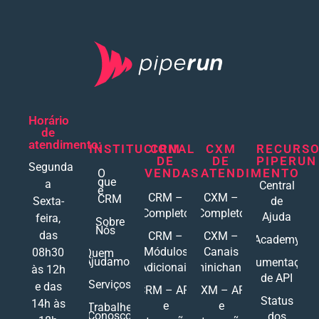
Horário
de
atendimento:
INSTITUCIONAL
CRM
CXM
RECURS
DE
DE
PIPERUN
Segunda
VENDAS
ATENDIMENTO
O
que
a
Central
é
CRM –
CXM –
CRM
Sexta-
de
Completo
Completo
Ajuda
feira,
Sobre
Nós
das
CRM –
CXM –
Academy
Módulos
Canais
08h30
Quem
Ajudamos
Documentações
Adicionais
Ominichannel
às 12h
de API
Serviços
e das
CRM – API
CXM – API
Status
14h às
e
e
Trabalhe
Conosco
dos