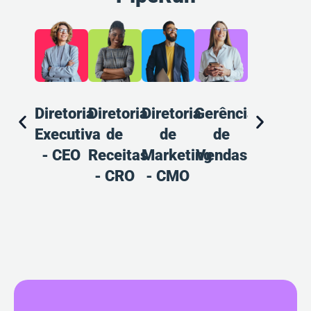
Diretoria
Diretoria
Diretoria
Gerência
Gerência
A
Executiva
de
de
de
de
d
- CEO
Receitas
Marketing
Vendas
Marketin
V
- CRO
- CMO