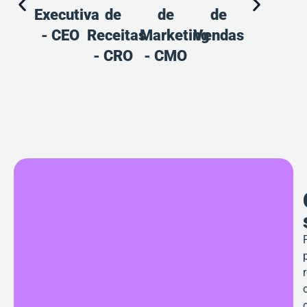
Executiva
de
de
de
de
d
- CEO
Receitas
Marketing
Vendas
Marketin
V
- CRO
- CMO