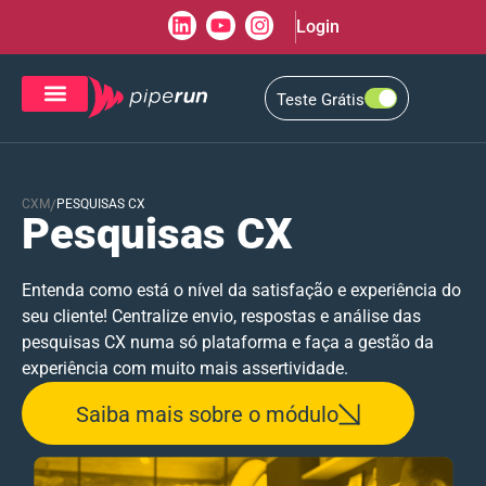
Login
Teste Grátis
CRM de Vendas
CXM de Atendimento
CXM
/
PESQUISAS CX
Pesquisas CX
Entenda como está o nível da satisfação e experiência do
seu cliente! Centralize envio, respostas e análise das
pesquisas CX numa só plataforma e faça a gestão da
experiência com muito mais assertividade.
Saiba mais sobre o módulo