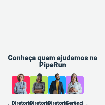
Conheça quem ajudamos na
PipeRun
Diretoria
Diretoria
Diretoria
Gerência
Gerência
A