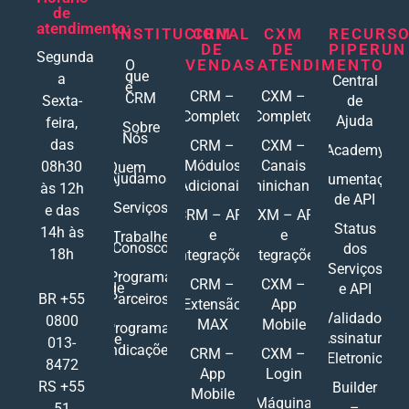
de
atendimento:
INSTITUCIONAL
CRM
CXM
RECURS
DE
DE
PIPERUN
Segunda
VENDAS
ATENDIMENTO
O
que
a
Central
é
CRM –
CXM –
CRM
Sexta-
de
Completo
Completo
Ajuda
feira,
Sobre
Nós
das
CRM –
CXM –
Academy
Módulos
Canais
08h30
Quem
Ajudamos
Documentações
Adicionais
Ominichannel
às 12h
de API
Serviços
e das
CRM – API
CXM – API
Status
14h às
e
e
Trabalhe
Conosco
dos
18h
Integrações
Integrações
Serviços
Programa
CRM –
CXM –
de
e API
Parceiros
BR +55
Extensão
App
Validador
0800
MAX
Mobile
Programa
Assinatura
de
013-
Indicações
CRM –
CXM –
Eletronic
8472
App
Login
RS +55
Builder
Mobile
Máquina
–
51