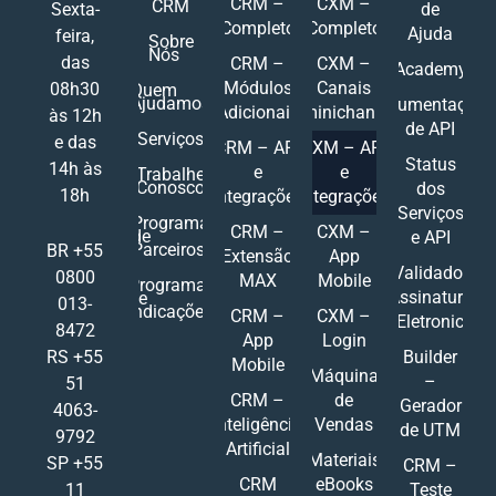
CRM –
CXM –
CRM
Sexta-
de
Completo
Completo
Ajuda
feira,
Sobre
Nós
das
CRM –
CXM –
Academy
Módulos
Canais
08h30
Quem
Ajudamos
Documentações
Adicionais
Ominichannel
às 12h
de API
Serviços
e das
CRM – API
CXM – API
Status
14h às
e
e
Trabalhe
Conosco
dos
18h
Integrações
Integrações
Serviços
Programa
CRM –
CXM –
de
e API
Parceiros
BR +55
Extensão
App
Validador
0800
MAX
Mobile
Programa
Assinatura
de
013-
Indicações
CRM –
CXM –
Eletronic
8472
App
Login
RS +55
Builder
Mobile
Máquina
–
51
CRM –
de
Gerador
4063-
Inteligência
Vendas
de UTM
9792
Artificial
Materiais
SP +55
CRM –
CRM
eBooks
11
Teste