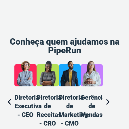
Conheça quem ajudamos na
PipeRun
Diretoria
Diretoria
Diretoria
Gerência
Gerência
A
Executiva
de
de
de
de
d
- CEO
Receitas
Marketing
Vendas
Marketin
V
- CRO
- CMO