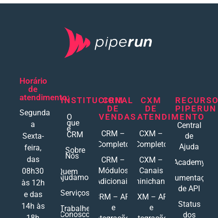
Horário
de
atendimento:
INSTITUCIONAL
CRM
CXM
RECURS
DE
DE
PIPERUN
Segunda
VENDAS
ATENDIMENTO
O
que
a
Central
é
CRM –
CXM –
CRM
Sexta-
de
Completo
Completo
Ajuda
feira,
Sobre
Nós
das
CRM –
CXM –
Academy
Módulos
Canais
08h30
Quem
Ajudamos
Documentações
Adicionais
Ominichannel
às 12h
de API
Serviços
e das
CRM – API
CXM – API
Status
14h às
e
e
Trabalhe
Conosco
dos
18h