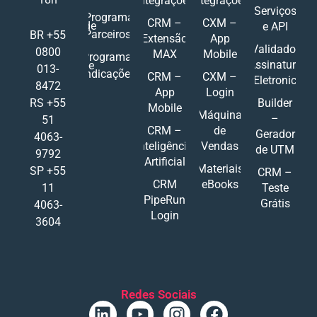
Integrações
Integrações
Serviços
Programa
CRM –
CXM –
de
e API
Parceiros
BR +55
Extensão
App
Validador
0800
MAX
Mobile
Programa
Assinatura
de
013-
Indicações
CRM –
CXM –
Eletronic
8472
App
Login
RS +55
Builder
Mobile
Máquina
–
51
CRM –
de
Gerador
4063-
Inteligência
Vendas
de UTM
9792
Artificial
Materiais
SP +55
CRM –
CRM
eBooks
11
Teste
PipeRun
Grátis
4063-
Login
3604
Redes Sociais